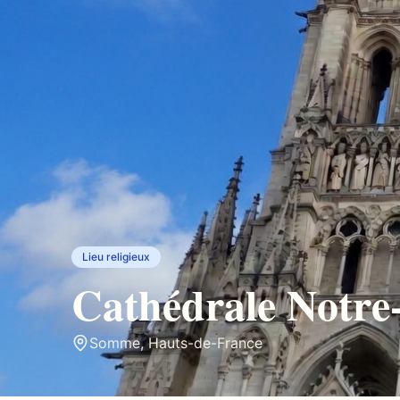
Lieu religieux
Cathédrale Notr
Somme
,
Hauts-de-France