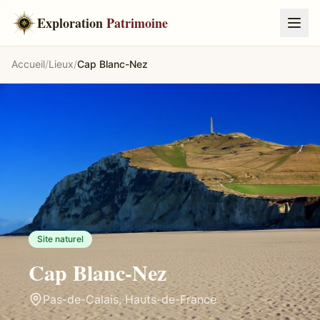
Exploration
Patrimoine
Accueil
/
Lieux
/
Cap Blanc-Nez
Site naturel
Cap Blanc-Nez
Pas-de-Calais
,
Hauts-de-France