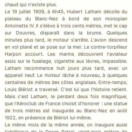
chaud qui n'existe plus.
Le 19 juillet 1909, à 6h45, Hubert Latham décolle du
plateau du Blanc-Nez à bord de son monoplan
Antoinette IV. Il s'élève à trois cents mètres, met le cap
sur Douvres, disparaît dans la brume. Quelques
minutes plus tard, le moteur s'arrête. L'avion descend
en vol plané et se pose sur la mer. Le contre-torpilleur
Harpon accourt. Les marins découvrent l'aviateur
assis sur le fuselage, cigarette aux lèvres, impassible.
Latham recommence huit jours plus tard, avec un
appareil neuf. Le moteur lâche à nouveau, à quelques
centaines de mètres des côtes anglaises. Entre-temps,
Louis Blériot a traversé. C'est lui que l'histoire retient.
Mais c'est Latham, le perdant deux fois magnifique,
que l'Aéroclub de France choisit d'honorer : une statue
de trois mètres est inaugurée au Blanc-Nez en août
1922, en présence de Blériot lui-même.
Le même mois de la même année, on inaugure aussi
l'obélisque de la Dover Patrol, vingt-trois mètres de