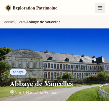
Exploration
Patrimoine
Accueil
/
Lieux
/
Abbaye de Vaucelles
Abbaye
Abbaye de Vaucelles
Nord
,
Hauts-de-France